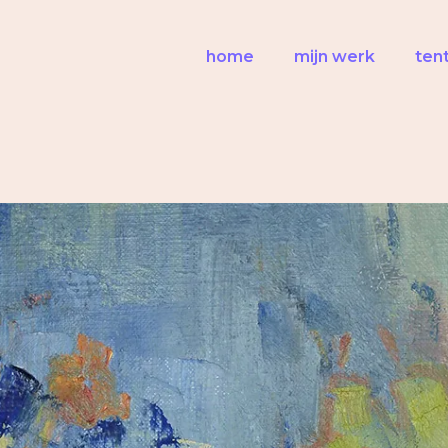
home
mijn werk
ten